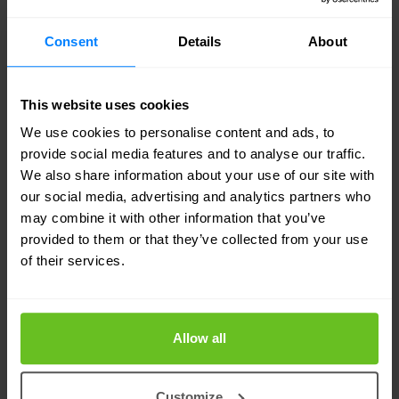
Workflows
Consent
Details
About
Maak gebruik van flexibele, aanpasbare
workflows voor volledige integratie in
This website uses cookies
enterprise ITSM-processen
We use cookies to personalise content and ads, to
provide social media features and to analyse our traffic.
Vergroot de controle
We also share information about your use of our site with
our social media, advertising and analytics partners who
Vergroot de controle met een verenigde
may combine it with other information that you’ve
console die alle toonaangevende enterprise-
provided to them or that they’ve collected from your use
platforms ondersteunt: traditionele netwerken
of their services.
en firewalls, SDN en cloud-platforms
Provisioning
Allow all
Zorg voor geautomatiseerde provisioning en
end-to-end orkestratie voor omgevingen met
Customize