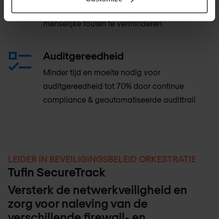
meerdere leveranciers om complexiteit en
menselijke fouten te verminderen
Auditgereedheid
Minder tijd en moeite nodig voor
auditgereedheid tot 70% door continue
compliance & geautomatiseerde audittrail
LEIDER IN BEVEILIGINGSBELEID ORKESTRATIE
Tufin SecureTrack
Versterk de netwerkveiligheid en
zorg voor naleving van de
verschillende firewall- en