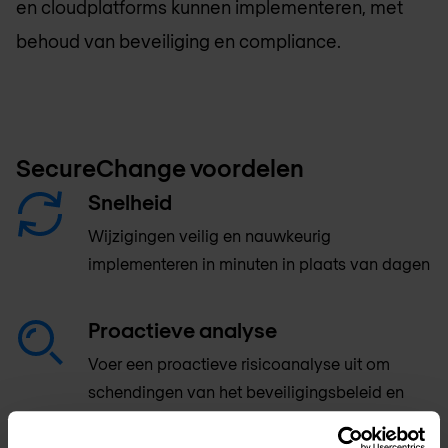
en cloudplatforms kunnen implementeren, met
behoud van beveiliging en compliance.
SecureChange voordelen
Snelheid
Wijzigingen veilig en nauwkeurig
implementeren in minuten in plaats van dagen
Proactieve analyse
Voer een proactieve risicoanalyse uit om
schendingen van het beveiligingsbeleid en
naleving te voorkomen