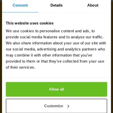
Consent
Details
About
MAAK VERBINDING
Onze experts staan voor je klaar
This website uses cookies
Ben je op zoek naar prijsinformatie, technische
We use cookies to personalise content and ads, to
provide social media features and to analyse our traffic.
gegevens, support of een offerte op maat? Ons
We also share information about your use of our site with
team van experts in
Brussel
staat klaar om je te
our social media, advertising and analytics partners who
helpen.
may combine it with other information that you’ve
provided to them or that they’ve collected from your use
of their services.
Contact met expert
Offerte aanvragen
Allow all
Customize