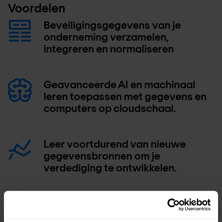
Voordelen
Beveiligingsgegevens van je
onderneming verzamelen,
integreren en normaliseren
Geavanceerde AI en machinaal
leren toepassen met gegevens en
computers op cloudschaal.
Leer voortdurend van nieuwe
gegevensbronnen om je
verdediging te ontwikkelen.