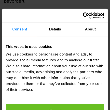
bevordert.
De open-source versie van Keyfactor's PKI-
platform biedt naadloos beheer van IoT en
Consent
Details
About
machine-ID's, waarbij PKI- en digitale
certificaatprocessen worden geautomatiseerd.
This website uses cookies
Met snelle, veilige ondertekeningsoplossingen
We use cookies to personalise content and ads, to
beschermt Keyfactor sleutels en ondertekent het
provide social media features and to analyse our traffic.
code efficiënt. In zowel IoT als enterprise IT
We also share information about your use of our site with
our social media, advertising and analytics partners who
waarborgt Keyfactor de beveiliging van
may combine it with other information that you’ve
apparaten en vestigt het digitale vertrouwen in
provided to them or that they’ve collected from your use
verschillende omgevingen. Terwijl we het digitale
of their services.
landschap navigeren, voldoet Keyfactor
consequent aan de eisen en verbetert het de