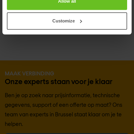
Allow all
potentie van PKI. Voor voortreffelijke PKI-
oplossingen die zijn afgestemd op hedendaagse
Customize
behoeften, is Keyfactor de duidelijke keuze.
MAAK VERBINDING
Onze experts staan voor je klaar
Ben je op zoek naar prijsinformatie, technische
gegevens, support of een offerte op maat? Ons
team van experts in
Brussel
staat klaar om je te
helpen.