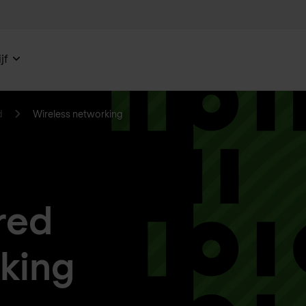
jf
d
Wireless networking
red
king