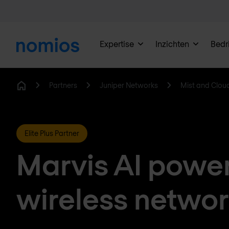
Expertise
Inzichten
Bedri
Partners
Juniper Networks
Mist and Clou
Home
Elite Plus Partner
Marvis AI powe
wireless networ