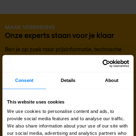
MAAK VERBINDING
Onze experts staan voor je klaar
Ben je op zoek naar prijsinformatie, technische
gegevens, support of een offerte op maat? Ons
team van experts in
Brussel
staat klaar om je te
helpen.
Consent
Details
About
Contact met expert
This website uses cookies
We use cookies to personalise content and ads, to
Offerte aanvragen
provide social media features and to analyse our traffic.
We also share information about your use of our site with
our social media, advertising and analytics partners who