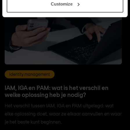
Customize
Identity management
IAM, IGA en PAM: wat is het verschil en
welke oplossing heb je nodig?
Het verschil tussen IAM, IGA en PAM uitgelegd: wat
elke oplossing doet, waar ze elkaar aanvullen en waar
je het beste kunt beginnen.