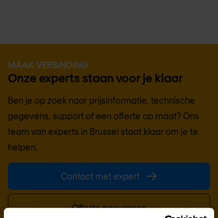
MAAK VERBINDING
Onze experts staan voor je klaar
Ben je op zoek naar prijsinformatie, technische
gegevens, support of een offerte op maat? Ons
team van experts in
Brussel
staat klaar om je te
helpen.
Contact met expert
Offerte aanvragen