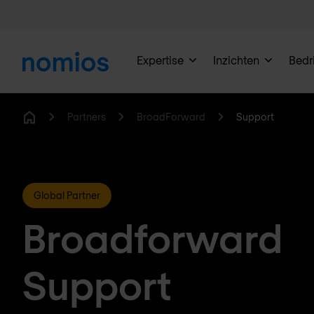
Expertise
Inzichten
Bedri
Partners
BroadForward
Support
Home
Global Partner
Broadforward
Support