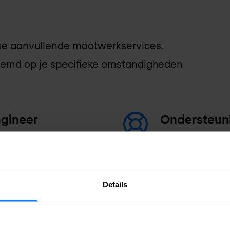
se aanvullende maatwerkservices.
temd op je specifieke omstandigheden
ngineer
Ondersteunin
Ondersteuni
Details
tus en prestaties
Operationel