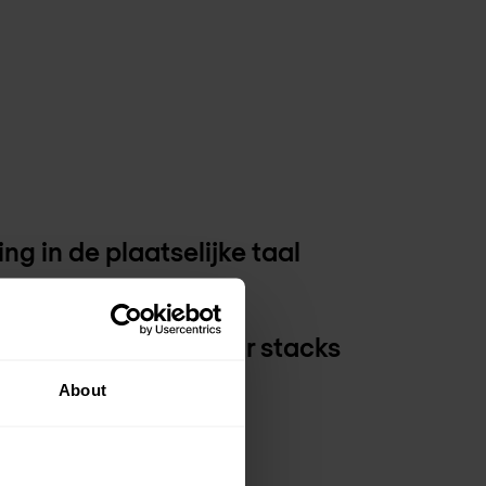
g in de plaatselijke taal
ng voor multi-vendor stacks
About
e trainingen