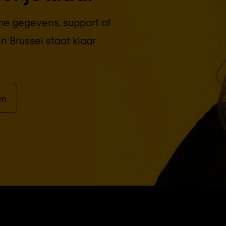
che gegevens, support of
in
Brussel
staat klaar
en