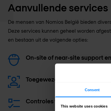
Aanvullende services
De mensen van
Nomios België
bieden diver
Deze services kunnen geheel worden afges
en bestaan uit de volgende opties:
On-site of near-site support e
Toegewezen contactpersoon
Consent
Controles van operationele sta
This website uses cookies