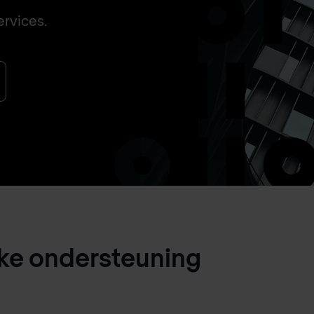
rvices.
eke ondersteuning