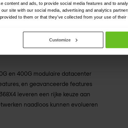
e content and ads, to provide social media features and to analy
switches leveren de hoogste
 our site with our social media, advertising and analytics partn
 In speciaal gebouwde 4 en 8 slot
 provided to them or that they’ve collected from your use of their
aal voor het bouwen van leaf/spine en
Customize
 100G en 400G modulaire datacenter
features, en geavanceerde features
368X4 leveren een rijke keuze aan
netwerken naadloos kunnen evolueren