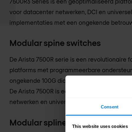
7500R3 Series is een geoptimaliseerd platf
voor datacenter netwerken, DCI en universel
implementaties met een ongekende betrou
Modular spine switches
De Arista 7500R serie is een revolutionaire f
platforms met programmeerbare ondersteuni
ongekende 100G dichtheid en grote tabelgro
De Arista 7500R is een ideaal platform voo
netwerken en universele spines met internet
Consent
Modular spline switches
This website uses cookies