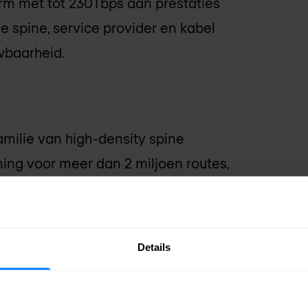
orm met tot 230Tbps aan prestaties
e spine, service provider en kabel
wbaarheid.
amilie van high-density spine
ng voor meer dan 2 miljoen routes,
ottes met investeringsbescherming.
r high-performance datacenter
-scale routing schaalbaarheid.
Details