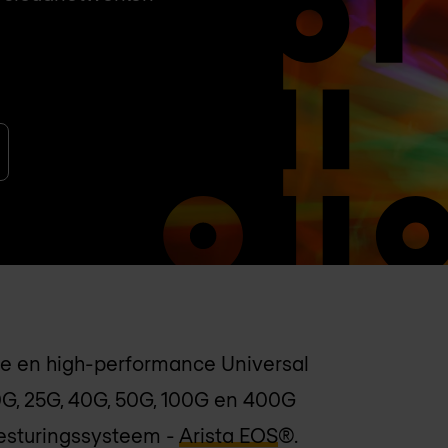
are en high-performance Universal
0G, 25G, 40G, 50G, 100G en 400G
besturingssysteem -
Arista EOS
®.