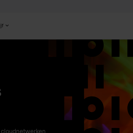
jf
s
n cloudnetwerken