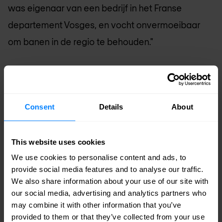
was eigenaar van een bedrijf in het Franse
departement Vosges, en vocht onvermoeibaar
om banen in de regio te behouden."
Met rolmodellen als zijn vader en een joodse
grootvader van moederskant die aan de oorlog
ontsnapte - een man van grenzeloze
Consent
Details
About
vriendelijkheid - heeft Sebastien Kher eigenlijk
geen andere rolmodellen nodig. Toch zegt hij
This website uses cookies
"immens respect" te hebben voor een sportman
We use cookies to personalise content and ads, to
provide social media features and to analyse our traffic.
als Rafael Nadal: "Hij is echt vriendelijk en
We also share information about your use of our site with
behandelt mensen met respect. Hoewel hij zeker
our social media, advertising and analytics partners who
niet zo geslepen is als [Roger] Federer, dwingt zijn
may combine it with other information that you’ve
provided to them or that they’ve collected from your use
vermogen om vriendelijk te zijn tegen iedereen