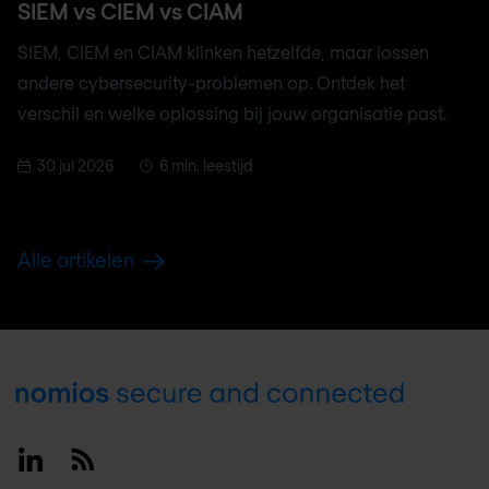
SIEM vs CIEM vs CIAM
SIEM, CIEM en CIAM klinken hetzelfde, maar lossen
andere cybersecurity-problemen op. Ontdek het
verschil en welke oplossing bij jouw organisatie past.
30 jul 2026
6 min. leestijd
Alle artikelen
Footer
Linkedin
RSS