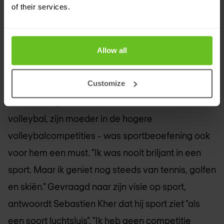
of their services.
respect af." De oprichter van Nomios schat zijn
eigen sportniveau niet bijzonder hoog in, maar hij
maakt er wel tijd om regelmatig te trainen in
Allow all
tennis. "Ik ben lid van een club en speel één keer
Customize
per week," zegt hij. Als kind van succesvolle
sporters - zijn vader speelde internationaal
volleybal, zijn moeder in de hogere
volleybalcompetities - was sportbeoefening ook
voor hem een must. "Ik was nooit briljant in een
sport. Maar ik geniet nog steeds van tennis, golfen
en skiën." Gevraagd naar zijn visie op sport,
antwoordt Sebastien Kher dat hij sport ziet "als
een soort luchtsluis". "Ik heb geen competitie