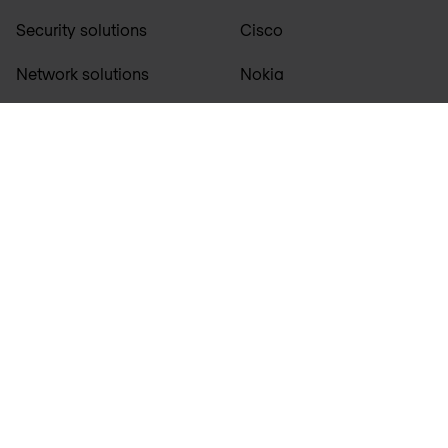
Security solutions
Cisco
Network solutions
Nokia
+ Alle partners
© 2026 Nomios Belgium N.V. Excelsiorlaan 89, 1930 Zaventem,
België
Sitemap
Disclaimer
Privacyverklaring