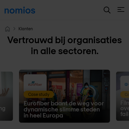
Open
Klanten
Home
Vertrouwd bij organisaties
in alle sectoren.
Case study
Ca
Fil
Eurofiber baant de weg voor
ng
ove
dynamische slimme steden
fai
in heel Europa