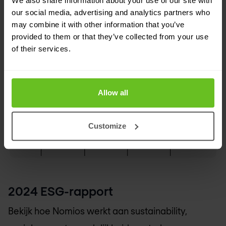
We also share information about your use of our site with
verbetering op het gebied van
our social media, advertising and analytics partners who
may combine it with other information that you’ve
environmental, social en governance-
provided to them or that they’ve collected from your use
praktijken. Nomios wil zijn sustainability
of their services.
rating bij toekomstige assessments verder
verbeteren.
Allow all
Customize
2024 ESG-rapport
Bekijk hoe Nomios werkt aan sustainability,