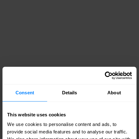
ESG
EcoVadis assessment van Nomios
Consent
Details
About
Group
Nomios Group heeft de Bronze EcoVadis
This website uses cookies
Sustainability Rating ontvangen. Dit laat
We use cookies to personalise content and ads, to
provide social media features and to analyse our traffic.
zien dat de Group werkt aan voortdurende