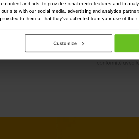
ltiple
Gestion centr
e content and ads, to provide social media features and to analy
 our site with our social media, advertising and analytics partn
ltiple.
Centralisez la gest
 provided to them or that they’ve collected from your use of their
périphériques, l'ét
Conformité
Customize
e de travail virtuel sans
Exigences d'accès
conformité avec le