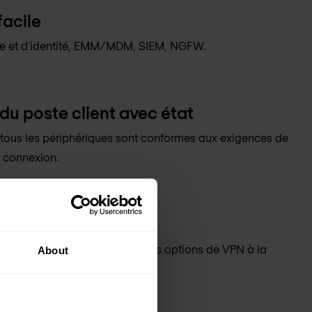
facile
re et d'identité, EMM/MDM, SIEM, NGFW.
du poste client avec état
tous les périphériques sont conformes aux exigences de
r connexion.
Zero Trust
ées en mouvement, grâce à des options de VPN à la
About
cation et toujours actif.