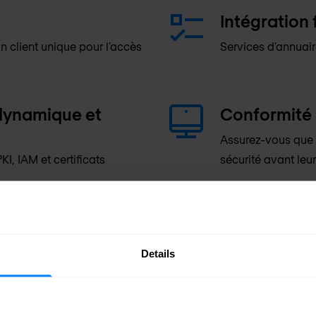
Intégration 
n client unique pour l'accès
Services d'annuai
 dynamique et
Conformité 
Assurez-vous que 
I, IAM et certificats
sécurité avant leu
ation unique)
Connexions 
sur site et dans le Cloud.
Protégez les donn
Details
demande, par appli