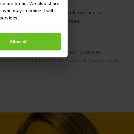
alisée et visibilité
se our traffic. We also share
ers who may combine it with
ion des stratégies, et suivez les utilisateurs, les
 services.
at de sécurité et les activités d'accès.
Allow all
 aux données et de protection pour la mise en
s normes de l'entreprise et la réglementation en vigueur.