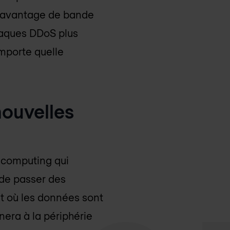
c davantage de bande
ttaques DDoS plus
importe quelle
nouvelles
d computing qui
 de passer des
it où les données sont
nera à la périphérie