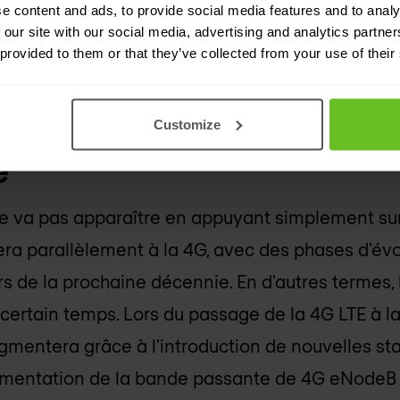
e content and ads, to provide social media features and to analy
 our site with our social media, advertising and analytics partn
 provided to them or that they’ve collected from your use of their
tence de la 4G et de la 5G 
 sécurité cohérente et plus
Customize
e
e va pas apparaître en appuyant simplement sur
uera parallèlement à la 4G, avec des phases d'évo
rs de la prochaine décennie. En d'autres termes, 
 certain temps. Lors du passage de la 4G LTE à 
ugmentera grâce à l'introduction de nouvelles st
ugmentation de la bande passante de 4G eNode