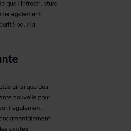
 que l'infrastructure
gnifie également
curité pour la
.
ante
ctés ainsi que des
lente nouvelle pour
s vont également
nt fondamentalement
les pirates