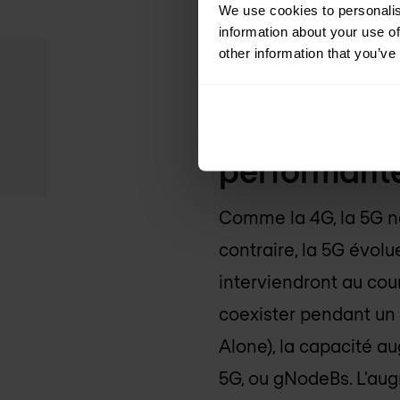
We use cookies to personalis
information about your use of
other information that you’ve
1. La coexis
stratégie de
performant
Comme la 4G, la 5G n
contraire, la 5G évol
interviendront au cou
coexister pendant un
Alone), la capacité a
5G, ou gNodeBs. L'a