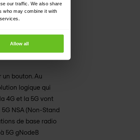
se our traffic. We also share
ers who may combine it with
 services.
exige une
Allow all
 un bouton. Au
lution logique qui
la 4G et la 5G vont
la 5G NSA (Non-Stand
ations de base radio
B à 5G gNodeB