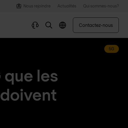
Nous rejoindre
Actualités
Qui sommes-nous?
Contactez-nous
5G
 que les
 doivent