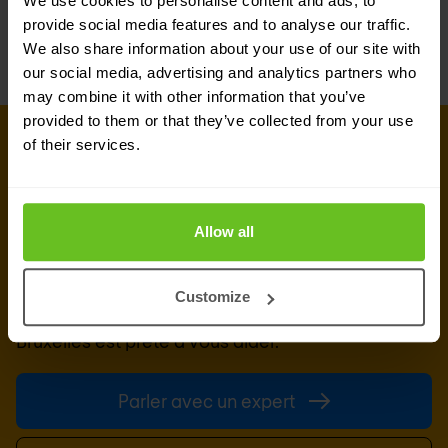
We use cookies to personalise content and ads, to
provide social media features and to analyse our traffic.
We also share information about your use of our site with
our social media, advertising and analytics partners who
may combine it with other information that you’ve
provided to them or that they’ve collected from your use
of their services.
PRENEZ CONTACT AVEC NOUS DÈS
AUJOURD'HUI
Prêt à en discuter ?
Allow all
Vous cherchez des détails sur les prix, des
informations techniques, une assistance ou un
Customize
devis personnalisé ? Notre équipe d'experts à
Bruxelles
est prête à vous aider.
Parler avec un expert