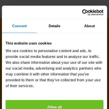
Consent
Details
About
PRENEZ CONTACT AVEC NOUS DÈS
AUJOURD'HUI
Prêt à en discuter ?
This website uses cookies
We use cookies to personalise content and ads, to
Vous cherchez des détails sur les prix, des
provide social media features and to analyse our traffic.
informations techniques, une assistance ou un
We also share information about your use of our site with
devis personnalisé ? Notre équipe d'experts à
our social media, advertising and analytics partners who
may combine it with other information that you’ve
Bruxelles
est prête à vous aider.
provided to them or that they’ve collected from your use
of their services.
Parler avec un expert
Demander un devis
Allow all