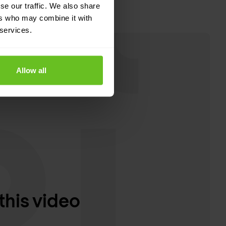
se our traffic. We also share
ers who may combine it with
 services.
Allow all
this video