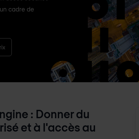
 un cadre de
ix
Engine : Donner du
isé et à l'accès au