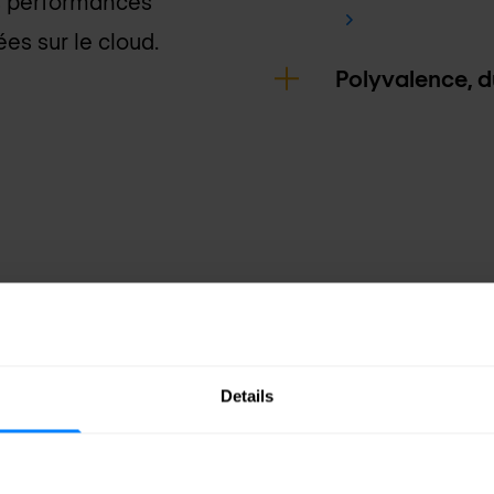
les performances
es sur le cloud.
Polyvalence, d
vec les Connecteurs
Details
'informatique en nuage ? Les
e votre entreprise et le cloud, vous
Découvrez notre collection de