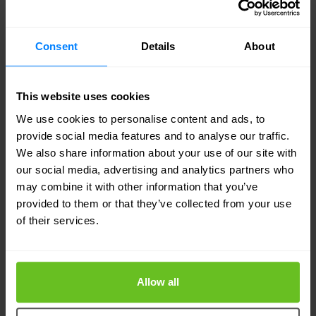
Dépannage plus rapide
Bénéficiez d'une visibilité en temps réel sur
l'ensemble du réseau grâce au moteur
Consent
Details
About
d'analyse du réseau Aruba (NAE), ce qui vous
permet de dépanner et de résoudre les
This website uses cookies
problèmes avant que les utilisateurs et
We use cookies to personalise content and ads, to
l'activité ne soient affectés.
provide social media features and to analyse our traffic.
We also share information about your use of our site with
our social media, advertising and analytics partners who
may combine it with other information that you’ve
provided to them or that they’ve collected from your use
Les solutions de commutation
of their services.
d'Aruba
L'ensemble du portefeuille d'Aruba est conçu pour
Allow all
relever les défis de l'ère mobile-cloud et IoT, où la
visibilité, l'automatisation et la sécurité sont