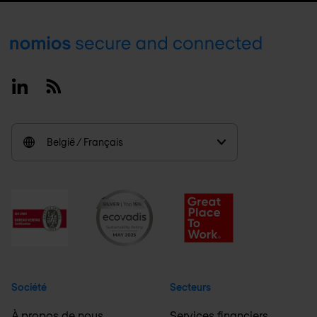
Footer
Linkedin
RSS
België / Français
Société
Secteurs
À propos de nous
Services financiers