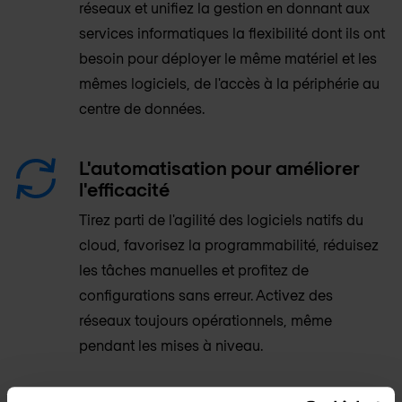
réseaux et unifiez la gestion en donnant aux
services informatiques la flexibilité dont ils ont
besoin pour déployer le même matériel et les
mêmes logiciels, de l'accès à la périphérie au
centre de données.
L'automatisation pour améliorer
l'efficacité
Tirez parti de l'agilité des logiciels natifs du
cloud, favorisez la programmabilité, réduisez
les tâches manuelles et profitez de
configurations sans erreur. Activez des
réseaux toujours opérationnels, même
pendant les mises à niveau.