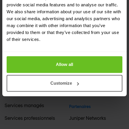
provide social media features and to analyse our traffic.
We also share information about your use of our site with
Société
Secteurs
our social media, advertising and analytics partners who
may combine it with other information that you’ve
À propos de nous
Services financiers
provided to them or that they’ve collected from your use
of their services.
Événements
Médias et diffusion
Carrières
Éducation et sciences
Allow all
Support
Industrie et fabrication
Bureaux internationaux
Santé et pharmacie
Customize
+ Tout secteurs
Solutions
Services managés
Partenaires
Services professionnels
Juniper Networks