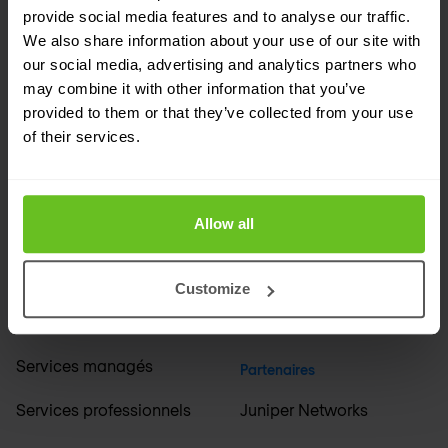
provide social media features and to analyse our traffic.
We also share information about your use of our site with
Société
Secteurs
our social media, advertising and analytics partners who
may combine it with other information that you’ve
À propos de nous
Services financiers
provided to them or that they’ve collected from your use
of their services.
Événements
Médias et diffusion
Carrières
Éducation et sciences
Allow all
Support
Industrie et fabrication
Bureaux internationaux
Santé et pharmacie
Customize
+ Tout secteurs
Solutions
Services managés
Partenaires
Services professionnels
Juniper Networks