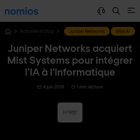
Ouvri
Actualité et blog
Juniper Networks
Mist AI
Home
Juniper Networks acquiert
Mist Systems pour intégrer
l’IA à l'informatique
4 juin 2019
1 min. lecture