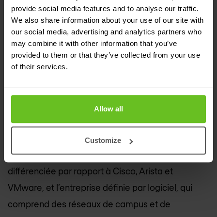
provide social media features and to analyse our traffic.
ses fruits puisque nous avons maintenant atteint
We also share information about your use of our site with
six trimestres de croissance continue de
our social media, advertising and analytics partners who
may combine it with other information that you’ve
l'entreprise en combinant nos technologies de
provided to them or that they’ve collected from your use
routage, de commutation et de sécurité pour offrir
of their services.
aux clients des solutions qui les aident dans leur
transformation numérique et simplifient leurs
Allow all
opérations lorsqu'ils passent au cloud.
Nos domaines d'activité sont le multicloud pour
Customize
entreprise, où nous offrons une solution ouverte et
différenciée par rapport à Cisco, Arista et
VMware, et l’entreprise définie par logiciel, qui
comprend des réseaux de campus et de