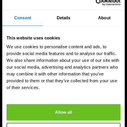
Consent
Details
About
This website uses cookies
We use cookies to personalise content and ads, to
DDI
provide social media features and to analyse our traffic.
We also share information about your use of our site with
Nomios obtient la plus haute certification
our social media, advertising and analytics partners who
de partenaire d'Infoblox - en tant que seul
may combine it with other information that you’ve
intégrateur européen
provided to them or that they’ve collected from your use
Nomios Group a obtenu le statut de partenaire «
of their services.
Diamond » auprès d'Infoblox, le niveau le plus élevé
au sein du réseau de partenaires d'Infoblox.
Allow all
9 avr. 2026
3 min. lecture