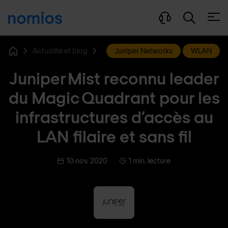
Ouvri
Actualité et blog
Juniper Networks
WLAN
Home
Juniper Mist reconnu leader
du Magic Quadrant pour les
infrastructures d’accès au
LAN filaire et sans fil
10 nov. 2020
1 min. lecture