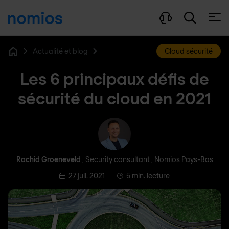
Ouvri
Actualité et blog
Cloud sécurité
Home
Les 6 principaux défis de
sécurité du cloud en 2021
Rachid Groeneveld
Rachid Groeneveld
, Security consultant , Nomios Pays-Bas
27 juil. 2021
5 min. lecture